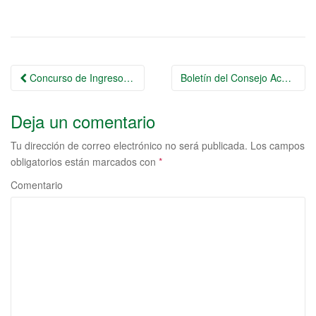
b
A
o
p
o
p
Ir
Concurso de Ingreso a la Carrera Diplomática y Consular 2023
k
Boletín del Consejo Académico
a
Deja un comentario
la
entrada
Tu dirección de correo electrónico no será publicada.
Los campos
obligatorios están marcados con
*
Comentario