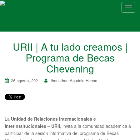
A
l
t
e
r
URII | A tu lado creamos |
n
a
Programa de Becas
r
Chevening
n
a
v
26 agosto, 2021
Jhonathan Agudelo Henao
e
g
a
c
i
La
Unidad de Relaciones Internacionales e
ó
Interinstitucionales – URII
, invita a la comunidad académica a
n
participar de la sesión informativa del programa de Becas