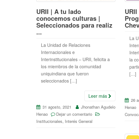
t
a
o
e
URII | A tu lado
URII
s
r
k
conocemos culturas |
Prog
r
A
e
Seleccionados para realiz
Chev
...
p
La U
p
La Unidad de Relaciones
Inte
Internacionales e
Inter
Interinstitucionales – URII, felicita a
la c
los miembros de la comunidad
parti
uniquindiana que fueron
[…]
seleccionados […]
Leer más
26 a
31 agosto, 2021
Jhonathan Agudelo
Henao
Henao
Dejar un comentario
Convoca
,
Institucionales
Interés General