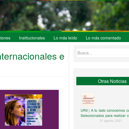
iones
Institucionales
Lo más leído
Lo más comentado
Buscar:
ternacionales e
Otras Noticias
Navegación
Publicaciones antiguas
por
entradas
URII | A tu lado conocemos cu
Seleccionados para realizar 
chino en la UTadeo
31 agosto, 2021