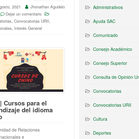
gosto, 2021
Jhonathan Agudelo
Administrativos
Dejar un comentario
,
,
Ayuda SAC
torias
Convocatorias URII
,
ionales
Interés General
Comunicado
Consejo Académico
Consejo Superior
Consulta de Opinión Un
Convocatorias
 | Cursos para el
Convocatorias URII
ndizaje del idioma
o
Cultura
nidad de Relaciones
Deportes
rnacionales e