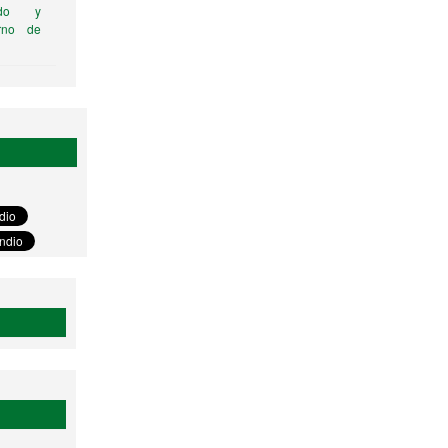
ado y
orno de
tario