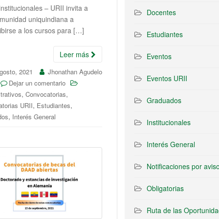
institucionales – URII invita a
Docentes
omunidad uniquindiana a
ibirse a los cursos para […]
Estudiantes
Leer más
Eventos
gosto, 2021
Jhonathan Agudelo
Eventos URII
Dejar un comentario
,
,
trativos
Convocatorias
Graduados
,
,
torias URII
Estudiantes
,
dos
Interés General
Institucionales
Interés General
Notificaciones por avis
Obligatorias
Ruta de las Oportunid