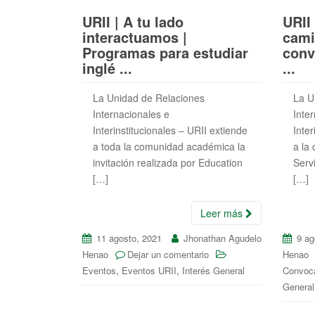
URII | A tu lado
URII 
interactuamos |
cami
Programas para estudiar
conv
inglé ...
...
La Unidad de Relaciones
La U
Internacionales e
Inte
Interinstitucionales – URII extiende
Inter
a toda la comunidad académica la
a la
invitación realizada por Education
Serv
[…]
[…]
Leer más
11 agosto, 2021
Jhonathan Agudelo
9 ag
Henao
Dejar un comentario
Henao
,
,
Eventos
Eventos URII
Interés General
Convoca
General