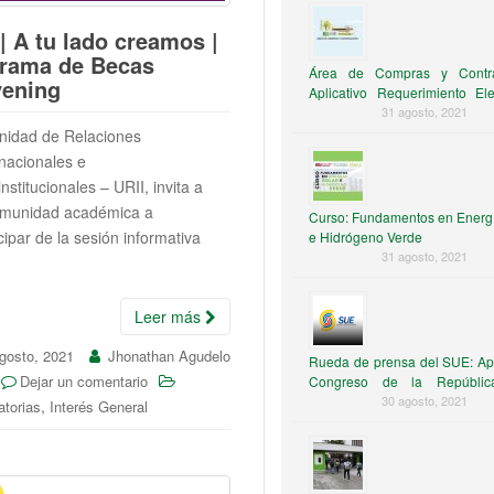
 | A tu lado creamos |
rama de Becas
Área de Compras y Contra
ening
Aplicativo Requerimiento El
de Consumo
31 agosto, 2021
nidad de Relaciones
rnacionales e
institucionales – URII, invita a
omunidad académica a
Curso: Fundamentos en Energí
cipar de la sesión informativa
e Hidrógeno Verde
31 agosto, 2021
Leer más
gosto, 2021
Jhonathan Agudelo
Rueda de prensa del SUE: Ap
Dejar un comentario
Congreso de la Repúblic
solventar la crisis financiera
30 agosto, 2021
,
torias
Interés General