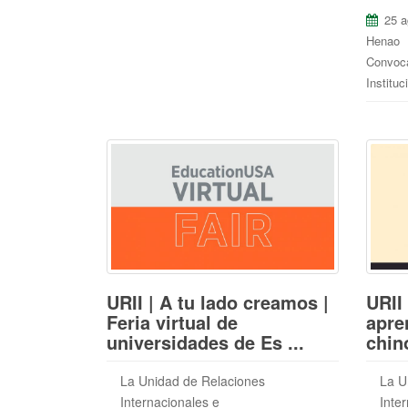
25 a
Henao
Convoca
Instituc
URII | A tu lado creamos |
URII
Feria virtual de
apre
universidades de Es ...
chin
La Unidad de Relaciones
La U
Internacionales e
Inte