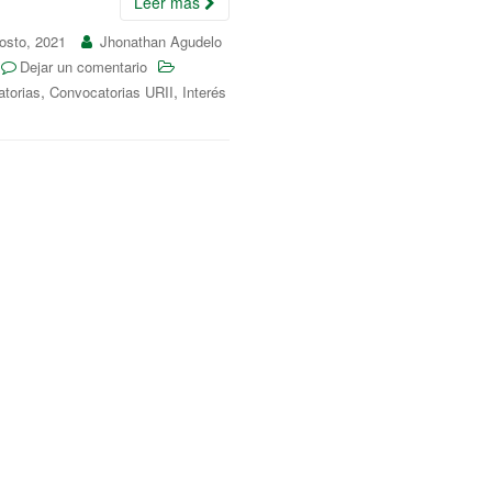
Leer más
osto, 2021
Jhonathan Agudelo
Dejar un comentario
,
,
torias
Convocatorias URII
Interés