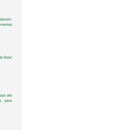
tación:
ementos
a Solar
oyo del
a para