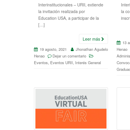
Interinstitucionales – URII, extiende
Inter
la invitación realizada por
la c
Education USA, a participar de la
inscr
[…]
Leer más
13 a
19 agosto, 2021
Jhonathan Agudelo
Henao
Henao
Dejar un comentario
Adminis
,
,
Eventos
Eventos URII
Interés General
Convoca
Gradua