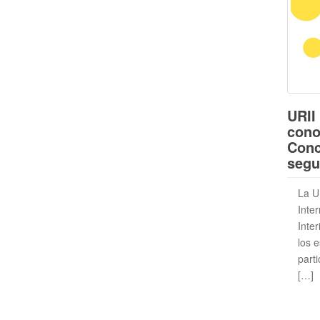
URII 
cono
Conc
segur
La U
Inte
Inter
los 
part
[…]