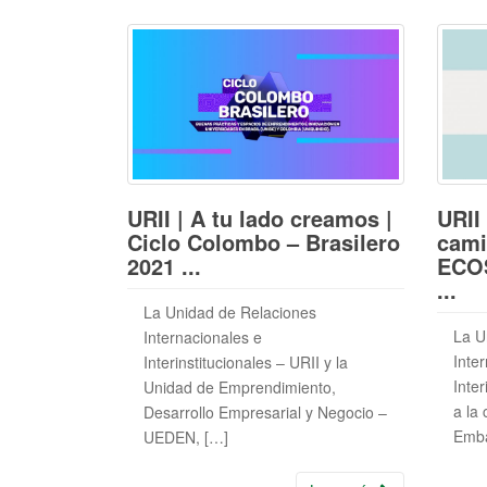
URII | A tu lado creamos |
URII 
Ciclo Colombo – Brasilero
cami
2021 ...
ECOS
...
La Unidad de Relaciones
La U
Internacionales e
Inte
Interinstitucionales – URII y la
Inter
Unidad de Emprendimiento,
a la
Desarrollo Empresarial y Negocio –
Emba
UEDEN, […]