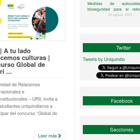
Medidas de autocuid
bioseguridad para el ret
estudiantes al campus universi
30 agosto, 2021
Twitter
| A tu lado
cemos culturas |
Tweets by Uniquindio
urso Global de
i ...
nidad de Relaciones
rnacionales e
institucionales – URII, invita a
Facebook
estudiantes uniquindianos a
icipar del concurso “Global de
Secciones
Leer más