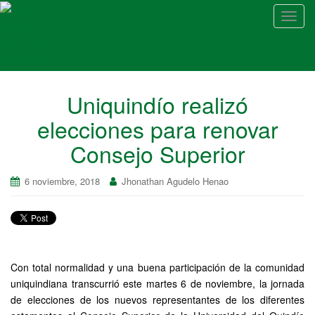
A
l
t
e
r
Uniquindío realizó
n
a
elecciones para renovar
r
Consejo Superior
n
a
v
6 noviembre, 2018
Jhonathan Agudelo Henao
e
g
a
c
i
Con total normalidad y una buena participación de la comunidad
ó
uniquindiana transcurrió este martes 6 de noviembre, la jornada
n
de elecciones de los nuevos representantes de los diferentes