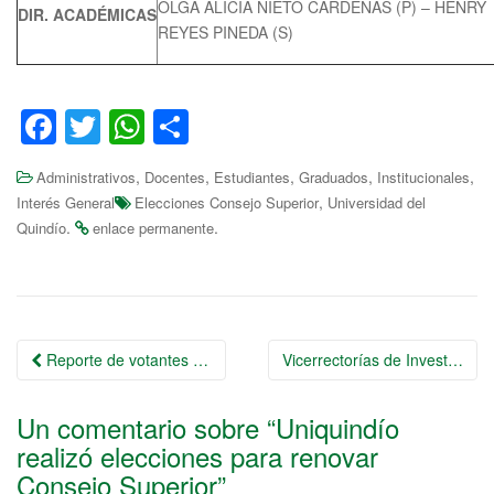
OLGA ALICIA NIETO CÁRDENAS (P) – HENRY
DIR. ACADÉMICAS
REYES PINEDA (S)
F
T
W
S
a
wi
h
h
,
,
,
,
,
Administrativos
Docentes
Estudiantes
Graduados
Institucionales
c
tt
at
ar
,
Interés General
Elecciones Consejo Superior
Universidad del
e
er
s
e
.
.
Quindío
enlace permanente
b
A
o
p
o
p
Ir
Reporte de votantes en elecciones para Consejo Superior – Noviembre 6 de 2018
k
Vicerrectorías de Investigaciones – Extensión y Desarrollo Social : Jornada de Capacitación de la SuperIndustria y Comercio – Capacitación Propiedad Industrial
a
Un comentario sobre “
Uniquindío
la
realizó elecciones para renovar
entrada
Consejo Superior
”