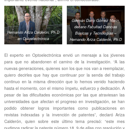
Germán Darío Gómez Marín,
decano Facultad Ciencias
Hernando Ariza Calderón, Ph.D
Básicas y Tecnologías
–
en Optoelectrónica
Hernando Ariza Calderón, Ph.D
–
Padre Carlos Eduardo Osorio
Buriticá, gobernador del
El experto en Optoelectrónica envió un mensaje a los jóvenes
Quindío – José Fernando
para que no abandonen el camino de la investigación. “A las
Echeverry murillo, rector
nuevas generaciones, quienes son los que nos van a reemplazar,
Uniquindío
quiero decirles que hay que continuar por la senda del trabajo
continuo en la misma dirección que lo hemos venido haciendo
hasta el momento, con el mismo ímpetu, esfuerzo y dedicación. A
pesar de las dificultades económicas por las que atraviesan las
universidades que afectan el progreso en investigación, se han
podido obtener logros importantes como publicaciones en
revistas indexadas y la invención de patentes”, declaró Ariza
Calderón, quien sobre este último tema precisó: “este mes
pudimos radicar la patente número 18, 9 de ellas con resolución y