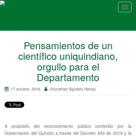
A
l
t
e
r
Pensamientos de un
n
a
científico uniquindiano,
r
orgullo para el
n
a
Departamento
v
e
17 octubre, 2019
Jhonathan Agudelo Henao
g
a
c
i
ó
A propósito del reconocimiento público conferido por la
n
Gobernación del Quindío a través del Decreto 493 de 2019 y la