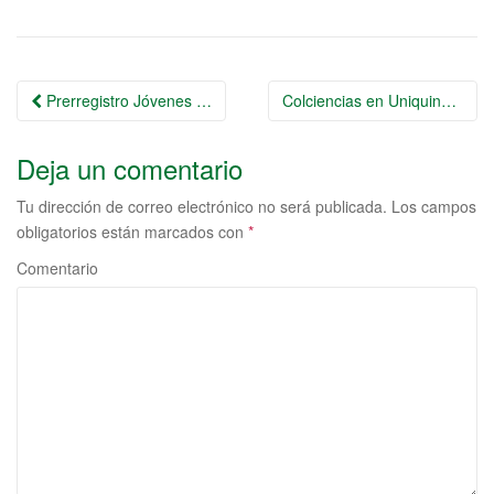
o
p
o
p
k
Ir
Prerregistro Jóvenes en Acción
Colciencias en Uniquindío, una apuesta por el impacto social del conocimiento en las regiones
a
Deja un comentario
la
entrada
Tu dirección de correo electrónico no será publicada.
Los campos
obligatorios están marcados con
*
Comentario