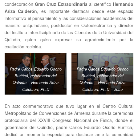
condecoración
Gran Cruz Extraordinaria
al científico
Hernando
Ariza Calderón
, es importante destacar desde este espacio
informativo el pensamiento y las consideraciones académicas del
maestro uniquindiano, postdoctor en Optoelectrónica y director
del Instituto Interdisciplinario de las Ciencias de la Universidad del
Quindío, quien quiso expresar su agradecimiento por la
exaltación recibida.
Padre Carlos Eduardo Osorio
Padre Carlos Eduardo Osorio
Buriticá, gobernador del
Buriticá, gobernador del
Quindío – Hernando Ariza
Quindío – Hernando Ariza
Calderón, Ph.D
Calderón, Ph.D – José
Fernando Echeverry murillo,
rector Uniquindío
En acto conmemorativo que tuvo lugar en el Centro Cultural
Metropolitano de Convenciones de Armenia durante la ceremonia
protocolaria del XXVIII Congreso Nacional de Física, donde el
gobernador del Quindío, padre Carlos Eduardo Osorio Buriticá,
dedicó un momento especial para destacar ante la comunidad