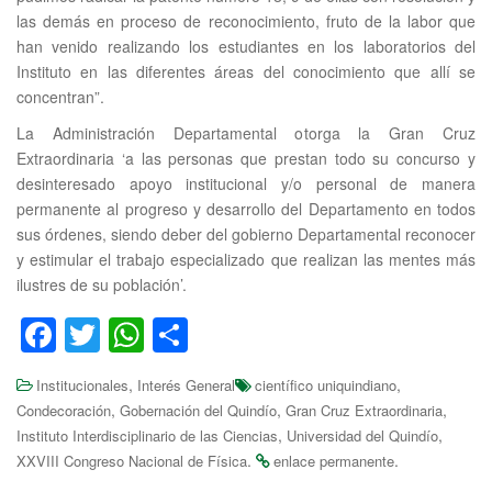
las demás en proceso de reconocimiento, fruto de la labor que
han venido realizando los estudiantes en los laboratorios del
Instituto en las diferentes áreas del conocimiento que allí se
concentran”.
La Administración Departamental otorga la Gran Cruz
Extraordinaria ‘a las personas que prestan todo su concurso y
desinteresado apoyo institucional y/o personal de manera
permanente al progreso y desarrollo del Departamento en todos
sus órdenes, siendo deber del gobierno Departamental reconocer
y estimular el trabajo especializado que realizan las mentes más
ilustres de su población’.
F
T
W
S
a
wi
h
h
,
,
Institucionales
Interés General
científico uniquindiano
c
tt
at
ar
,
,
,
Condecoración
Gobernación del Quindío
Gran Cruz Extraordinaria
e
er
s
e
,
,
Instituto Interdisciplinario de las Ciencias
Universidad del Quindío
.
.
XXVIII Congreso Nacional de Física
b
A
enlace permanente