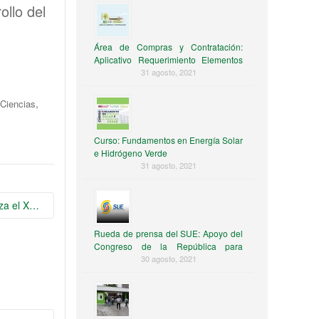
ollo del
Área de Compras y Contratación:
Aplicativo Requerimiento Elementos
de Consumo
31 agosto, 2021
,
s Ciencias
Curso: Fundamentos en Energía Solar
e Hidrógeno Verde
31 agosto, 2021
Uniquindío realiza el XXVIII Congreso Nacional de Física
Rueda de prensa del SUE: Apoyo del
Congreso de la República para
solventar la crisis financiera
30 agosto, 2021