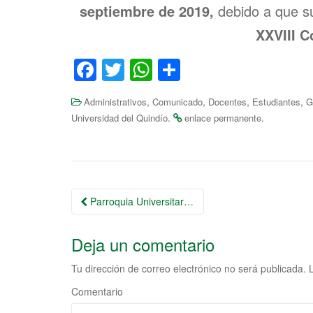
t
septiembre de 2019,
debido a que su
a
o
e
s
r
XXVIII C
k
r
A
e
F
T
W
S
p
a
wi
h
h
p
,
,
,
,
Administrativos
Comunicado
Docentes
Estudiantes
G
c
tt
at
ar
.
.
Universidad del Quindío
enlace permanente
e
er
s
e
b
A
o
p
Ir
o
p
Parroquia Universitaria: inscripciones para la Confirmación
a
k
Deja un comentario
la
entrada
Tu dirección de correo electrónico no será publicada.
L
Comentario