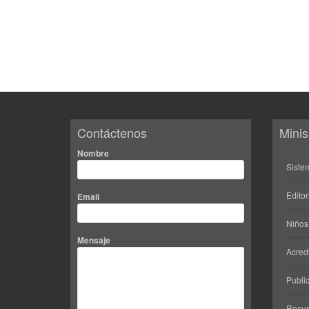
Contáctenos
Minis
Nombre
Siste
Editor
Email
Niños
Mensaje
Acred
Public
Recur