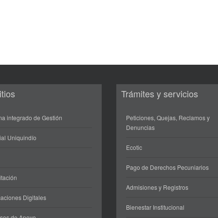
itios
Trámites y servicios
ma integrado de Gestión
Peticiones, Quejas, Reclamos y
Denuncias
ial Uniquindío
Ecotic
Pago de Derechos Pecuniarios
itación
Admisiones y Registros
aciones Digitales
Bienestar Institucional
sos de Apoyo