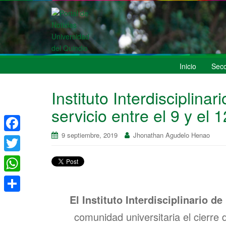
Inicio
Secc
Instituto Interdisciplina
servicio entre el 9 y el 
9 septiembre, 2019
Jhonathan Agudelo Henao
F
a
T
c
w
W
e
i
h
El Instituto Interdisciplinario d
S
b
t
a
comunidad universitaria el cierre 
h
o
t