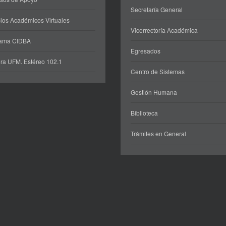
Secretaría General
ios Académicos Virtuales
Vicerrectoría Académica
rama CIDBA
Egresados
ra UFM. Estéreo 102.1
Centro de Sistemas
Gestión Humana
Biblioteca
Trámites en General