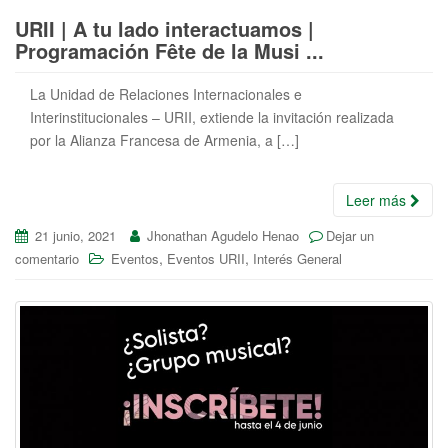
URII | A tu lado interactuamos |
Programación Fête de la Musi ...
La Unidad de Relaciones Internacionales e
Interinstitucionales – URII, extiende la invitación realizada
por la Alianza Francesa de Armenia, a […]
Leer más
21 junio, 2021
Jhonathan Agudelo Henao
Dejar un
,
,
comentario
Eventos
Eventos URII
Interés General