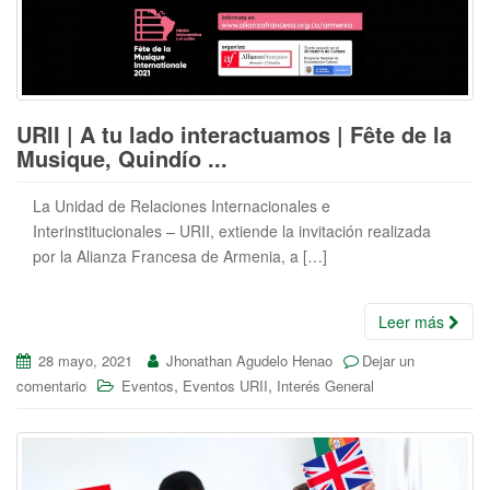
URII | A tu lado interactuamos | Fête de la
Musique, Quindío ...
La Unidad de Relaciones Internacionales e
Interinstitucionales – URII, extiende la invitación realizada
por la Alianza Francesa de Armenia, a […]
Leer más
28 mayo, 2021
Jhonathan Agudelo Henao
Dejar un
,
,
comentario
Eventos
Eventos URII
Interés General